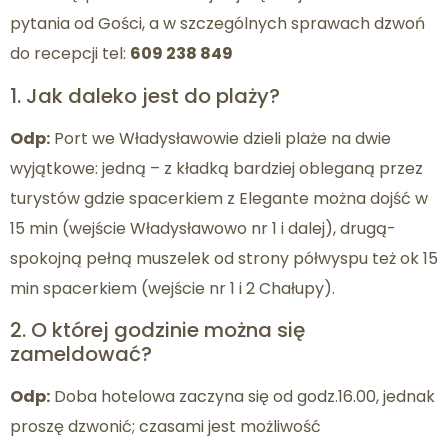
pytania od Gości, a w szczególnych sprawach dzwoń
do recepcji tel:
609 238 849
1. Jak daleko jest do plaży?
Odp:
Port we Władysławowie dzieli plaże na dwie
wyjątkowe: jedną – z kładką bardziej obleganą przez
turystów gdzie spacerkiem z Elegante można dojść w
15 min (wejście Władysławowo nr 1 i dalej), drugą-
spokojną pełną muszelek od strony półwyspu też ok 15
min spacerkiem (wejście nr 1 i 2 Chałupy).
2. O której godzinie można się
zameldować?
Odp:
Doba hotelowa zaczyna się od godz.16.00, jednak
proszę dzwonić; czasami jest możliwość